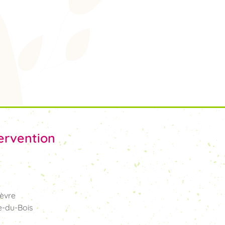
ervention
èvre
e-du-Bois