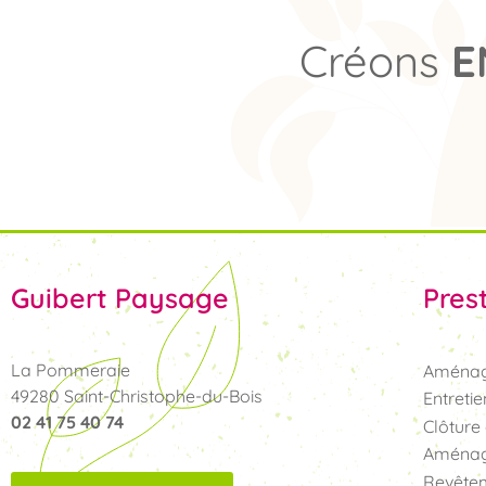
Créons
E
Guibert Paysage
Pres
La Pommeraie
Aménag
49280 Saint-Christophe-du-Bois
Entretie
02 41 75 40 74
Clôture 
Aménag
Revêtem