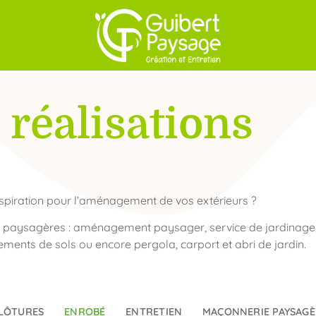
 réalisations
spiration pour l’aménagement de vos extérieurs ?
s paysagères : aménagement paysager, service de jardinage
êtements de sols ou encore pergola, carport et abri de jardin.
LÔTURES
ENROBÉ
ENTRETIEN
MAÇONNERIE PAYSAGÈ