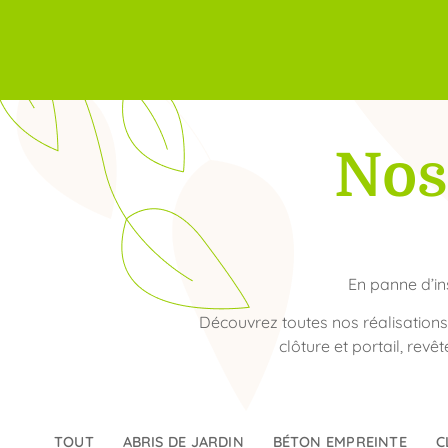
Nos
En panne d’in
Découvrez toutes nos réalisation
clôture et portail, rev
TOUT
ABRIS DE JARDIN
BÉTON EMPREINTE
C