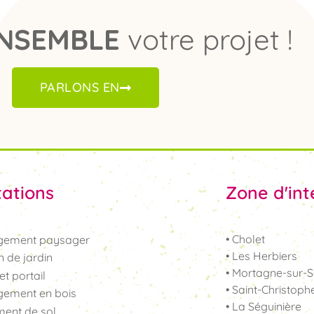
NSEMBLE
votre projet !
PARLONS EN
tations
Zone d'int
• Cholet
ement paysager
• Les Herbiers
n de jardin
• Mortagne-sur-S
et portail
• Saint-Christoph
ement en bois
• La Séguinière
ent de sol